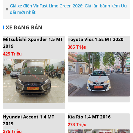
Giá xe điện VinFast Limo Green 2026: Giá lăn bánh kèm Ưu
đãi mới nhất
XE ĐANG BÁN
Mitsubishi Xpander 1.5 MT
Toyota Vios 1.5E MT 2020
2019
385 Triệu
425 Triệu
Hyundai Accent 1.4 MT
Kia Rio 1.4 MT 2016
2019
278 Triệu
375 Triệu