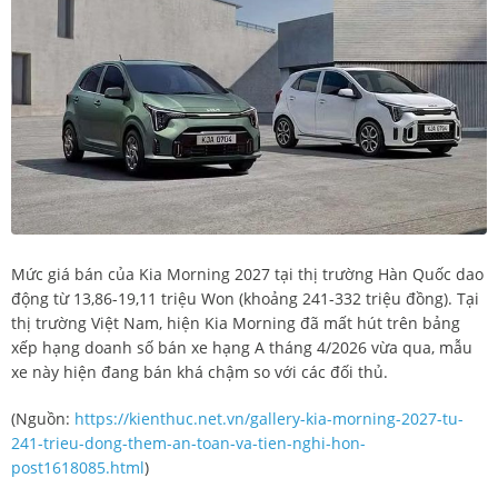
Mức giá bán của Kia Morning 2027 tại thị trường Hàn Quốc dao
động từ 13,86-19,11 triệu Won (khoảng 241-332 triệu đồng). Tại
thị trường Việt Nam, hiện Kia Morning đã mất hút trên bảng
xếp hạng doanh số bán xe hạng A tháng 4/2026 vừa qua, mẫu
xe này hiện đang bán khá chậm so với các đối thủ.
(Nguồn:
https://kienthuc.net.vn/gallery-kia-morning-2027-tu-
241-trieu-dong-them-an-toan-va-tien-nghi-hon-
post1618085.html
)