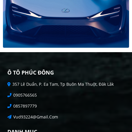
Ô TÔ PHÚC ĐÔNG
357 Lê Duẩn, P. Ea Tam, Tp Buôn Ma Thuột, Đăk Lăk
0905766565
0857897779
Vud93224@gmail.com
DANH MỤC