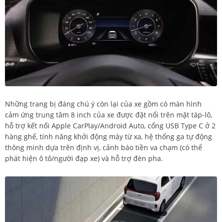
Những trang bị đáng chú ý còn lại của xe gồm có màn hình
cảm ứng trung tâm 8 inch của xe được đặt nổi trên mặt táp-lô,
hỗ trợ kết nối Apple CarPlay/Android Auto, cổng USB Type C ở 2
hàng ghế, tính năng khởi động máy từ xa, hệ thống ga tự động
thông minh dựa trên định vị, cảnh báo tiền va chạm (có thể
phát hiện ô tô/người đạp xe) và hỗ trợ đèn pha.