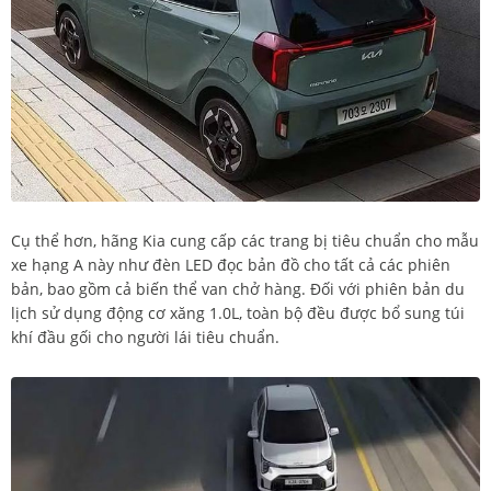
Cụ thể hơn, hãng Kia cung cấp các trang bị tiêu chuẩn cho mẫu
xe hạng A này như đèn LED đọc bản đồ cho tất cả các phiên
bản, bao gồm cả biến thể van chở hàng. Đối với phiên bản du
lịch sử dụng động cơ xăng 1.0L, toàn bộ đều được bổ sung túi
khí đầu gối cho người lái tiêu chuẩn.